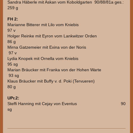
Sandra Häberle mit Askan vom Koboldgarten 90/88/81a ges.:
259 g
FH 2:
Marianne Bitterer mit Lilo vom Kniebis
97 v
Holger Reinke mit Eyron vom Lankwitzer Orden
86 g
Mirna Gatzemeier mit Exina von der Noris
97 v
Lydia Knopek mit Ornella vom Kniebis
95 sg
Marian Bräucker mit Franka von der Hohen Warte
93 sg
Klaus Bräucker mit Buffy v. d. Poki (Tervueren)
80 g
UPr.2:
Steffi Hanning mit Cejay von Eventus 90
sg