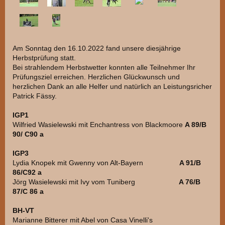
Am Sonntag den 16.10.2022 fand unsere diesjährige
Herbstprüfung statt.
Bei strahlendem Herbstwetter konnten alle Teilnehmer Ihr
Prüfungsziel erreichen. Herzlichen Glückwunsch und
herzlichen Dank an alle Helfer und natürlich an Leistungsricher
Patrick Fässy.
IGP1
Wilfried Wasielewski mit Enchantress von Blackmoore
A 89/B
90/ C90 a
IGP3
Lydia Knopek mit Gwenny von Alt-Bayern
A 91/B
86/C92 a
Jörg Wasielewski mit Ivy vom Tuniberg
A 76/B
87/C 86 a
BH-VT
Marianne Bitterer mit Abel von Casa Vinelli's